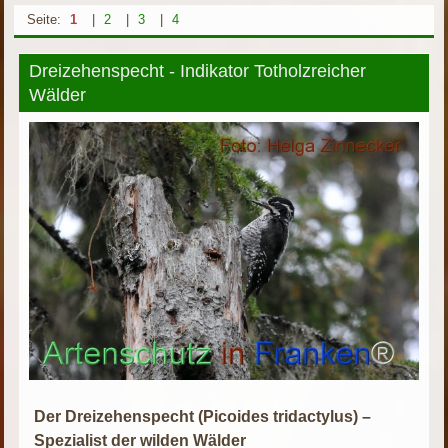
Seite:
1
|
2
|
3
|
4
Dreizehenspecht - Indikator Totholzreicher
Wälder
Der Dreizehenspecht (Picoides tridactylus) –
Spezialist der wilden Wälder