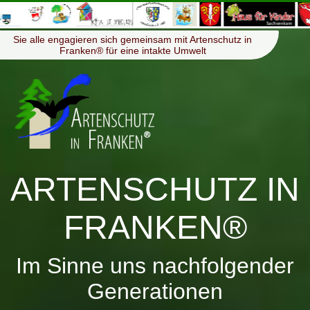
≡
Menü
Sie alle engagieren sich gemeinsam mit Artenschutz in
Franken® für eine intakte Umwelt
ARTENSCHUTZ IN
FRANKEN®
Im Sinne uns nachfolgender
Generationen