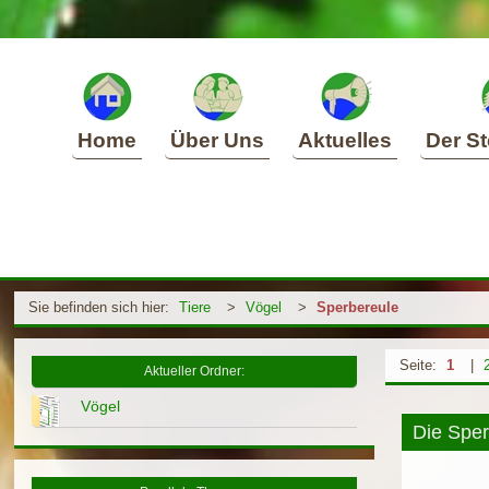
Home
Über Uns
Aktuelles
Der St
Sie befinden sich hier:
Tiere
>
Vögel
>
Sperbereule
Seite:
1
|
Aktueller Ordner:
Vögel
Die Sper