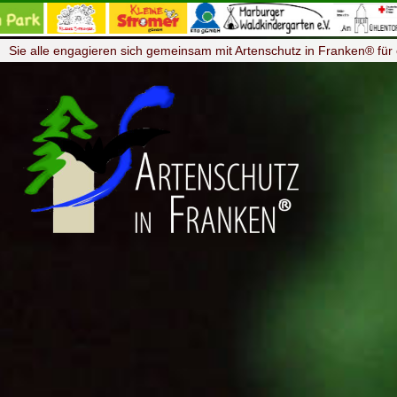
Sie alle engagieren sich gemeinsam mit Artenschutz in Franken® für 