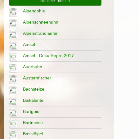
Parallele Themen:
Alpendohle
Alpenschneehuhn
Alpenstrandläufer
Amsel
Amsel - Doku Repro 2017
Auerhuhn
Austernfischer
Bachstelze
Baikalente
Bartgeier
Bartmeise
Basstölpel