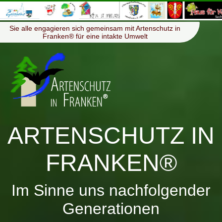
≡
Menü
Sie alle engagieren sich gemeinsam mit Artenschutz in
Franken® für eine intakte Umwelt
ARTENSCHUTZ IN
FRANKEN®
Im Sinne uns nachfolgender
Generationen