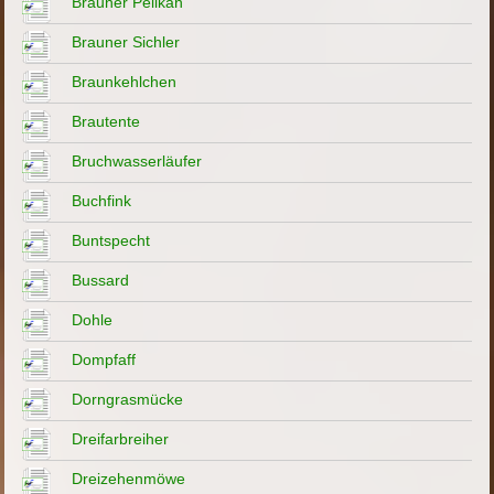
Brauner Pelikan
Brauner Sichler
Braunkehlchen
Brautente
Bruchwasserläufer
Buchfink
Buntspecht
Bussard
Dohle
Dompfaff
Dorngrasmücke
Dreifarbreiher
Dreizehenmöwe