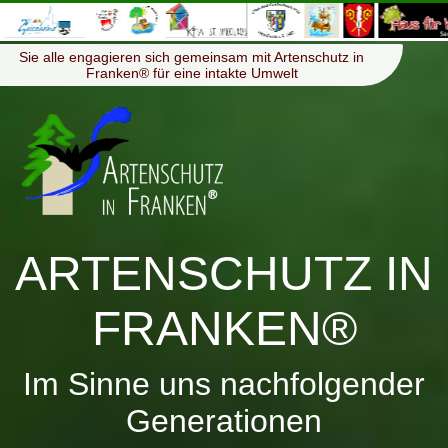
≡
Menü
Sie alle engagieren sich gemeinsam mit Artenschutz in
Franken® für eine intakte Umwelt
ARTENSCHUTZ IN
FRANKEN®
Im Sinne uns nachfolgender
Generationen