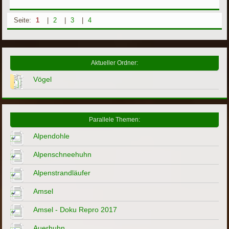
Seite:
1
|
2
|
3
|
4
Aktueller Ordner:
Vögel
Parallele Themen:
Alpendohle
Alpenschneehuhn
Alpenstrandläufer
Amsel
Amsel - Doku Repro 2017
Auerhuhn