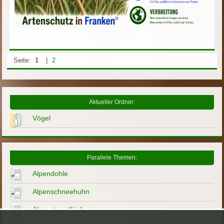
Seite:
1
|
2
Aktueller Ordner:
Vögel
Parallele Themen:
Alpendohle
Alpenschneehuhn
Alpenstrandläufer