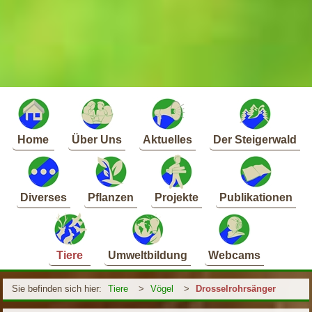
Home
Über Uns
Aktuelles
Der Steigerwald
Diverses
Pflanzen
Projekte
Publikationen
Tiere
Umweltbildung
Webcams
Sie befinden sich hier:
Tiere
>
Vögel
>
Drosselrohrsänger