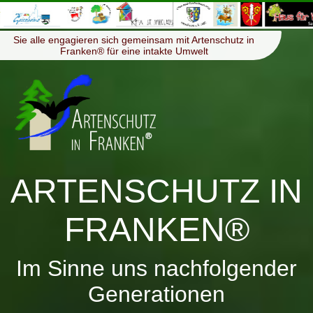
≡
Menü
Sie alle engagieren sich gemeinsam mit Artenschutz in
Franken® für eine intakte Umwelt
ARTENSCHUTZ IN
FRANKEN®
Im Sinne uns nachfolgender
Generationen