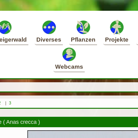
eigerwald
Diverses
Pflanzen
Projekte
Webcams
2
|
3
e ( Anas crecca )