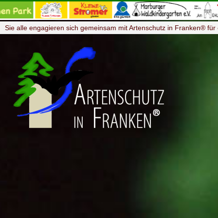
Sie alle engagieren sich gemeinsam mit Artenschutz in Franken® für 