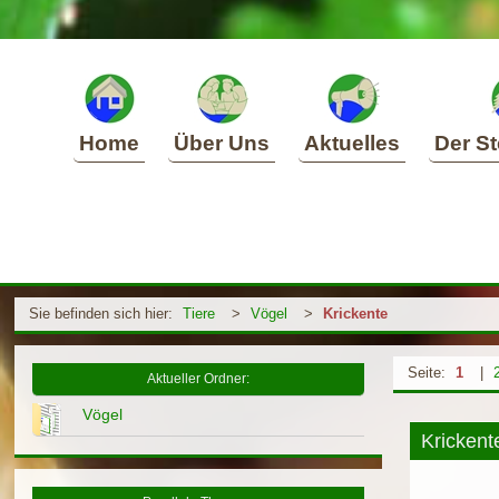
Home
Über Uns
Aktuelles
Der St
Sie befinden sich hier:
Tiere
>
Vögel
>
Krickente
Seite:
1
|
Aktueller Ordner:
Vögel
Krickent