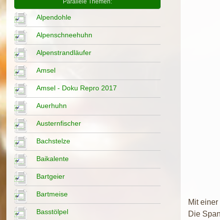
Parallele Themen:
Alpendohle
Alpenschneehuhn
Alpenstrandläufer
Amsel
Amsel - Doku Repro 2017
Auerhuhn
Austernfischer
Bachstelze
Baikalente
Bartgeier
Bartmeise
Mit einer
Basstölpel
Die Span