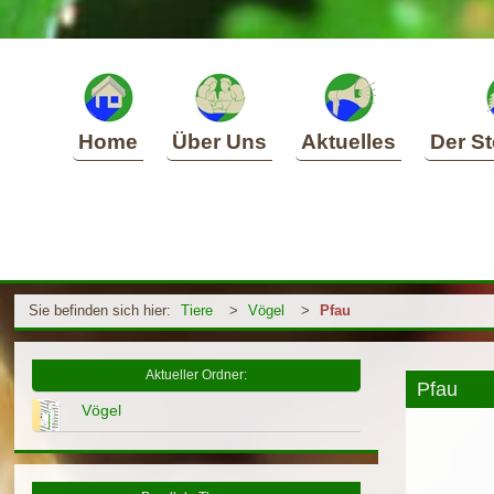
Home
Über Uns
Aktuelles
Der St
Sie befinden sich hier:
Tiere
>
Vögel
>
Pfau
Aktueller Ordner:
Pfau
Vögel