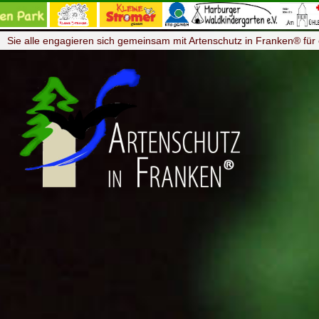
Sie alle engagieren sich gemeinsam mit Artenschutz in Franken® für 