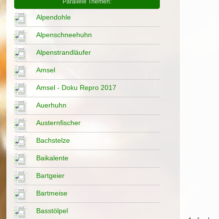
Parallele Themen:
Alpendohle
Alpenschneehuhn
Alpenstrandläufer
Amsel
Amsel - Doku Repro 2017
Auerhuhn
Austernfischer
Bachstelze
Baikalente
Bartgeier
Bartmeise
Basstölpel