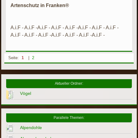
Artenschutz in Franken®
A.i.F - A.i.F -A.i.F - A.i.F - A.i.F -A.i.F - A.i.F - A.i.F -
A.i.F - A.i.F - A.i.F -A.i.F - A.i.F - A.i.F -A.i.F -
Seite:
1
|
2
Aktueller Ordner:
Vögel
Parallele Themen:
Alpendohle