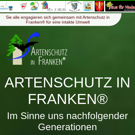
≡
Menü
Sie alle engagieren sich gemeinsam mit Artenschutz in
Franken® für eine intakte Umwelt
ARTENSCHUTZ IN
FRANKEN®
Im Sinne uns nachfolgender
Generationen