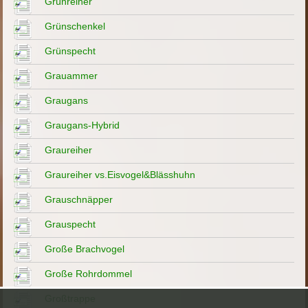
Grünreiher
Grünschenkel
Grünspecht
Grauammer
Graugans
Graugans-Hybrid
Graureiher
Graureiher vs.Eisvogel&Blässhuhn
Grauschnäpper
Grauspecht
Große Brachvogel
Große Rohrdommel
Großtrappe