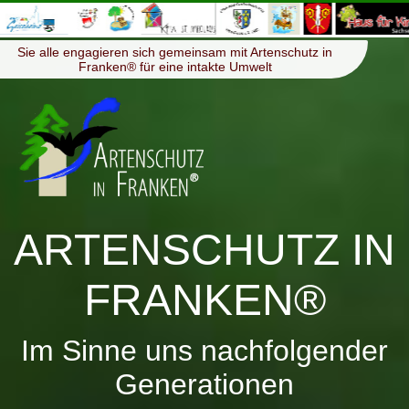
≡
Menü
Sie alle engagieren sich gemeinsam mit Artenschutz in
Franken® für eine intakte Umwelt
ARTENSCHUTZ IN
FRANKEN®
Im Sinne uns nachfolgender
Generationen