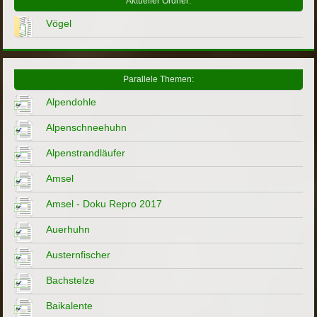
Aktueller Ordner:
Vögel
Parallele Themen:
Alpendohle
Alpenschneehuhn
Alpenstrandläufer
Amsel
Amsel - Doku Repro 2017
Auerhuhn
Austernfischer
Bachstelze
Baikalente