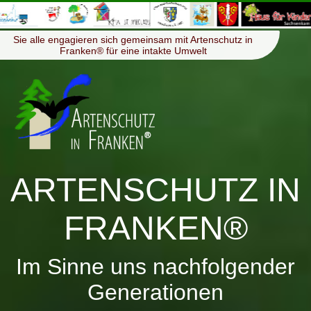
≡
Menü
Sie alle engagieren sich gemeinsam mit Artenschutz in
Franken® für eine intakte Umwelt
ARTENSCHUTZ IN
FRANKEN®
Im Sinne uns nachfolgender
Generationen