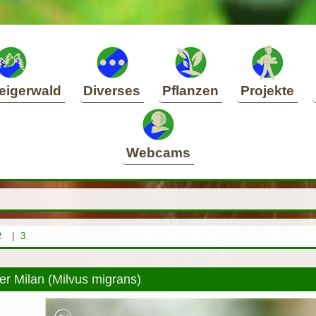
eigerwald
Diverses
Pflanzen
Projekte
Webcams
2
|
3
r Milan (Milvus migrans)