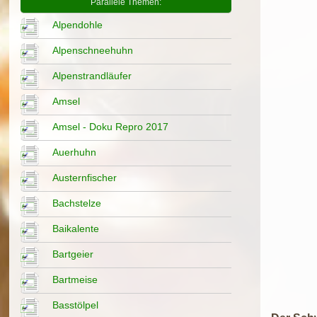
Parallele Themen:
Alpendohle
Alpenschneehuhn
Alpenstrandläufer
Amsel
Amsel - Doku Repro 2017
Auerhuhn
Austernfischer
Bachstelze
Baikalente
Bartgeier
Bartmeise
Basstölpel