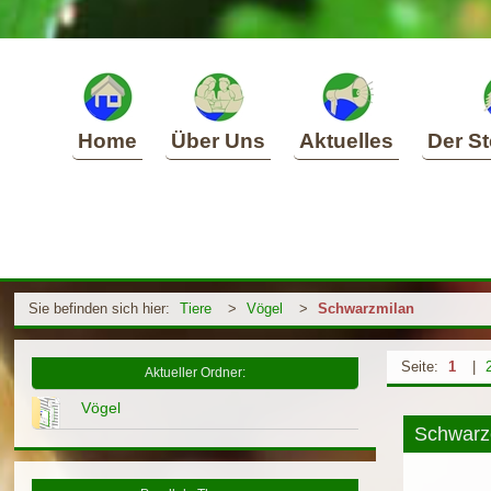
Home
Über Uns
Aktuelles
Der St
Sie befinden sich hier:
Tiere
>
Vögel
>
Schwarzmilan
Seite:
1
|
Aktueller Ordner:
Vögel
Schwarze