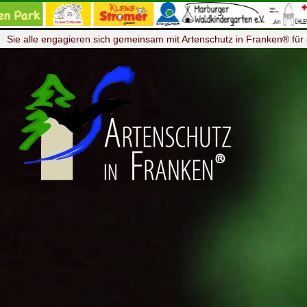
Sie alle engagieren sich gemeinsam mit Artenschutz in Franken® für 